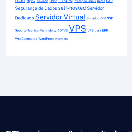
Nginx
no-code
Odoo
PHP-FPM
Proteção DDoS
Redis
SAP
self-hosted
Segurança de Dados
Servidor
Servidor Virtual
Dedicado
Servidor VPS
SSD
VPS
Suporte Técnico
Technology
TOTVS
VPS para ERP
WooCommerce
WordPress
workflow