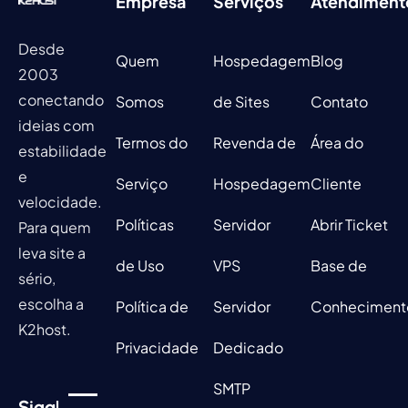
Empresa
Serviços
Atendiment
Desde
Quem
Hospedagem
Blog
2003
conectando
Somos
de Sites
Contato
ideias com
Termos do
Revenda de
Área do
estabilidade
e
Serviço
Hospedagem
Cliente
velocidade.
Políticas
Servidor
Abrir Ticket
Para quem
leva site a
de Uso
VPS
Base de
sério,
escolha a
Política de
Servidor
Conheciment
K2host.
Privacidade
Dedicado
SMTP
Siga!