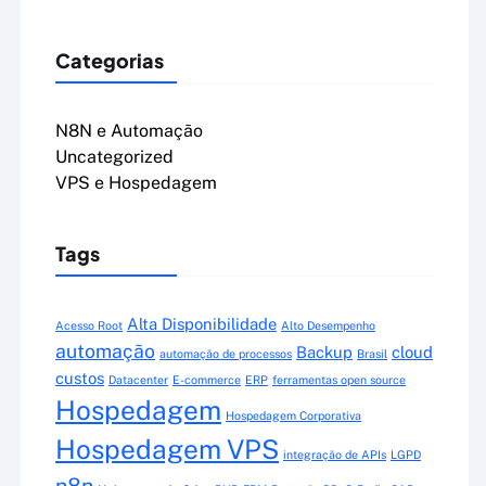
Categorias
N8N e Automação
Uncategorized
VPS e Hospedagem
Tags
Alta Disponibilidade
Acesso Root
Alto Desempenho
automação
Backup
cloud
automação de processos
Brasil
custos
Datacenter
E-commerce
ERP
ferramentas open source
Hospedagem
Hospedagem Corporativa
Hospedagem VPS
integração de APIs
LGPD
n8n