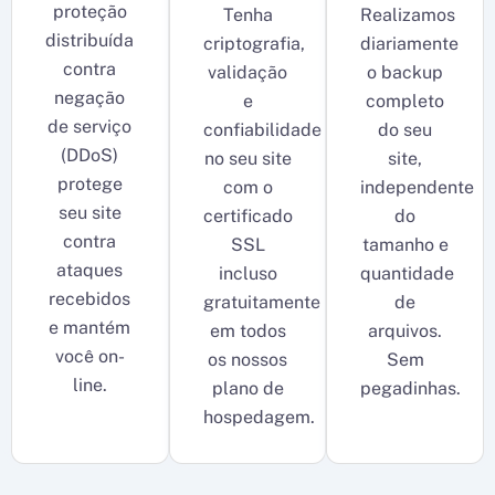
proteção
Tenha
Realizamos
distribuída
criptografia,
diariamente
contra
validação
o backup
negação
e
completo
de serviço
confiabilidade
do seu
(DDoS)
no seu site
site,
protege
com o
independente
seu site
certificado
do
contra
SSL
tamanho e
ataques
incluso
quantidade
recebidos
gratuitamente
de
e mantém
em todos
arquivos.
você on-
os nossos
Sem
line.
plano de
pegadinhas.
hospedagem.