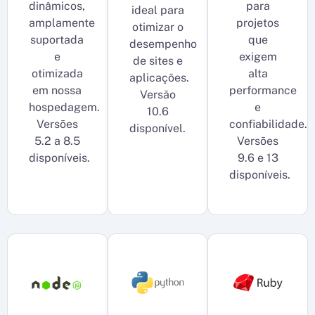
dinâmicos,
para
ideal para
amplamente
projetos
otimizar o
suportada
que
desempenho
e
exigem
de sites e
otimizada
alta
aplicações.
em nossa
performance
Versão
hospedagem.
e
10.6
Versões
confiabilidade.
disponível.
5.2 a 8.5
Versões
disponíveis.
9.6 e 13
disponíveis.