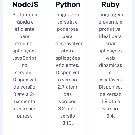
NodeJS
Python
Ruby
Plataforma
Linguagem
Linguagem
rápida e
versátil e
elegante e
eficiente
poderosa
produtiva,
para
para
ideal para
executar
desenvolver
criar
aplicações
sites e
aplicações
JavaScript
aplicações
web
no
eficientes.
dinâmicas
servidor.
Disponível
e
Disponível
a versão
escaláveis.
da versão
2.7 além
Disponível
8 até a 24
das
da versão
(somente
versões
1.8 até a
as versões
3.2 até a
versão
pares).
versão
3.4.
3.13.