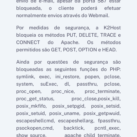
envio de e-mail, apesar da porta 587 estar
bloqueada, o cliente poderá efetuar
normalmente envios através do Webmail.
Por medidas de segurança, a K2Host
bloqueia os métodos PUT, DELETE, TRACE e
CONNECT do Apache. Os métodos
permitidos são GET, POST, OPTION e HEAD.
Ainda por questões de segurança são
bloqueadas as seguintes funções do PHP:
symlink, exec, ini_restore, popen, pclose,
system, suExec, dl, passthru, pclose,
proc_open, proc_nice, proc_terminate,
proc_get_status, proc_close,posix_kill,
posix_mkfifo, posix_setpgid, posix_setsid,
posix_setuid, posix_uname, posix_getpwuid,
escapeshellcmd, escapeshellarg, fpassthru,
psockopen,cmd, backtick, pcntl_exec,
show_source, apache_child_terminate,