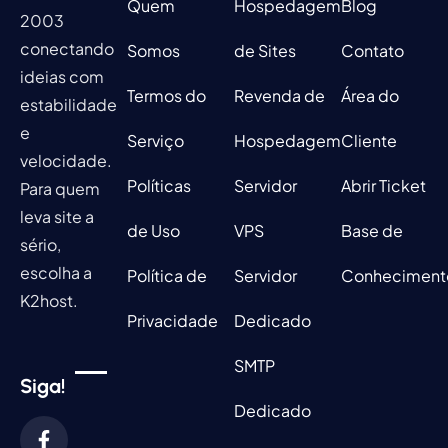
Quem
Hospedagem
Blog
2003
conectando
Somos
de Sites
Contato
ideias com
Termos do
Revenda de
Área do
estabilidade
e
Serviço
Hospedagem
Cliente
velocidade.
Políticas
Servidor
Abrir Ticket
Para quem
leva site a
de Uso
VPS
Base de
sério,
escolha a
Política de
Servidor
Conheciment
K2host.
Privacidade
Dedicado
SMTP
Siga!
Dedicado